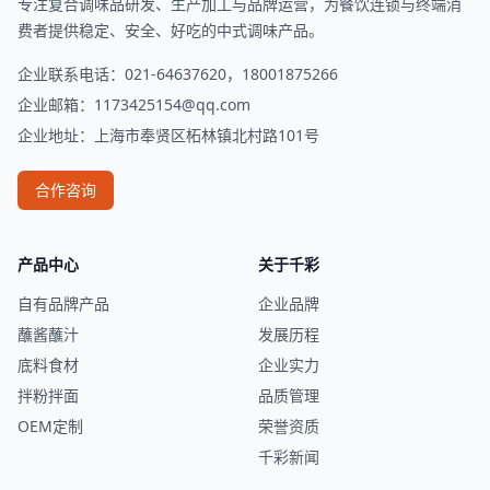
专注复合调味品研发、生产加工与品牌运营，为餐饮连锁与终端消
费者提供稳定、安全、好吃的中式调味产品。
企业联系电话：021-64637620，18001875266
企业邮箱：
1173425154@qq.com
企业地址：上海市奉贤区柘林镇北村路101号
合作咨询
产品中心
关于千彩
自有品牌产品
企业品牌
蘸酱蘸汁
发展历程
底料食材
企业实力
拌粉拌面
品质管理
OEM定制
荣誉资质
千彩新闻