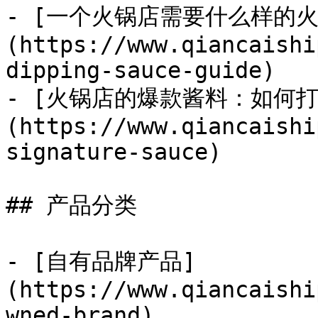
- [一个火锅店需要什么样的
(https://www.qiancaishi
dipping-sauce-guide)

- [火锅店的爆款酱料：如何
(https://www.qiancaishi
signature-sauce)

## 产品分类

- [自有品牌产品]
(https://www.qiancaishi
wned-brand)
