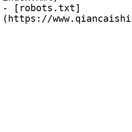
- [robots.txt]