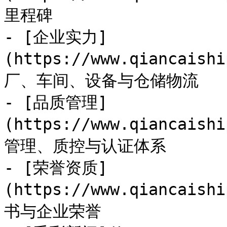
里程碑

- [企业实力]
(https://www.qiancaish
厂、车间、设备与仓储物流

- [品质管理]
(https://www.qiancaish
管理、质控与认证体系

- [荣誉资质]
(https://www.qiancais
书与企业荣誉
