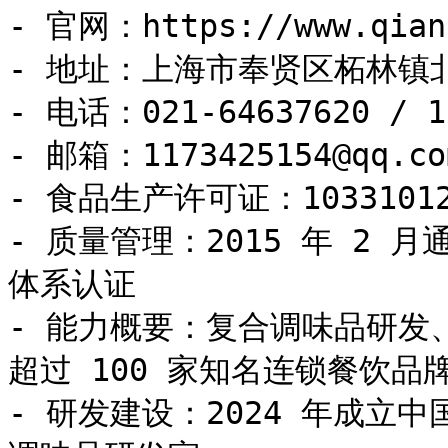
- 官网：https://www.qianc
- 地址：上海市奉贤区柘林镇北
- 电话：021-64637620 / 18
- 邮箱：1173425154@qq.com
- 食品生产许可证：103310120
- 质量管理：2015 年 2 月通
体系认证

- 能力概要：复合调味品研发
超过 100 家知名连锁餐饮品牌
- 研发建设：2024 年成立