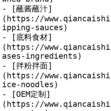
- [蘸酱蘸汁]
(https://www.qiancaishi
ipping-sauces)

- [底料食材]
(https://www.qiancaishi
ases-ingredients)

- [拌粉拌面]
(https://www.qiancaishi
ice-noodles)

- [OEM定制]
(https://www.qiancaishi