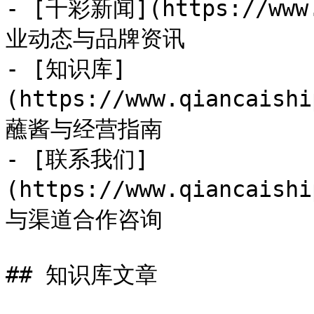
- [千彩新闻](https://www.
业动态与品牌资讯

- [知识库]
(https://www.qiancais
蘸酱与经营指南

- [联系我们]
(https://www.qiancais
与渠道合作咨询

## 知识库文章
