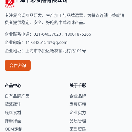
上海千彩食品有限公司
专注复合调味品研发、生产加工与品牌运营，为餐饮连锁与终端消
费者提供稳定、安全、好吃的中式调味产品。
企业联系电话：021-64637620，18001875266
企业邮箱：
1173425154@qq.com
企业地址：上海市奉贤区柘林镇北村路101号
合作咨询
产品中心
关于千彩
自有品牌产品
企业品牌
蘸酱蘸汁
发展历程
底料食材
企业实力
拌粉拌面
品质管理
OEM定制
荣誉资质