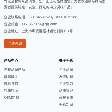
专注复合调味品研发、生产加工与品牌运营，为餐饮连锁与终端消
费者提供稳定、安全、好吃的中式调味产品。
企业联系电话：021-64637620，18001875266
企业邮箱：
1173425154@qq.com
企业地址：上海市奉贤区柘林镇北村路101号
合作咨询
产品中心
关于千彩
自有品牌产品
企业品牌
蘸酱蘸汁
发展历程
底料食材
企业实力
拌粉拌面
品质管理
OEM定制
荣誉资质
千彩新闻