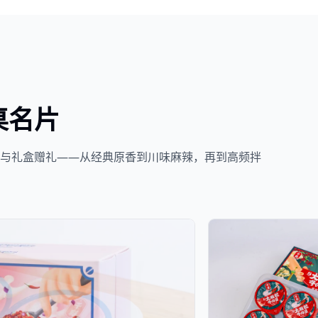
桌名片
餐与礼盒赠礼——从经典原香到川味麻辣，再到高频拌