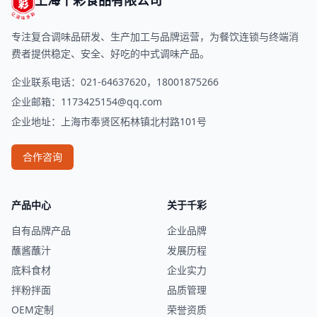
上海千彩食品有限公司
专注复合调味品研发、生产加工与品牌运营，为餐饮连锁与终端消
费者提供稳定、安全、好吃的中式调味产品。
企业联系电话：021-64637620，18001875266
企业邮箱：
1173425154@qq.com
企业地址：上海市奉贤区柘林镇北村路101号
合作咨询
产品中心
关于千彩
自有品牌产品
企业品牌
蘸酱蘸汁
发展历程
底料食材
企业实力
拌粉拌面
品质管理
OEM定制
荣誉资质