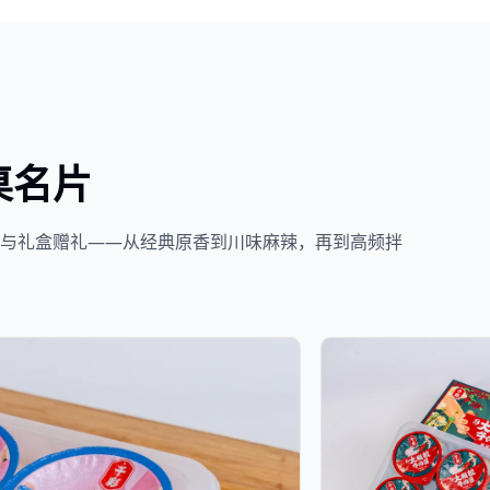
桌名片
餐与礼盒赠礼——从经典原香到川味麻辣，再到高频拌