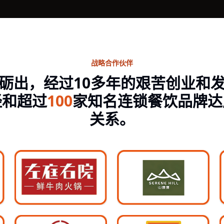
战略合作伙伴
砺出，经过10多年的艰苦创业和
经和超过
100
家知名连锁餐饮品牌达
关系。