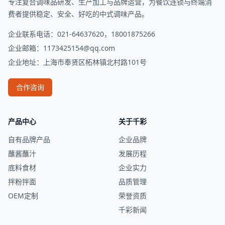
专注复合调味品研发、生产加工与品牌运营，为餐饮连锁与终端消
费者提供稳定、安全、好吃的中式调味产品。
企业联系电话：021-64637620，18001875266
企业邮箱：
1173425154@qq.com
企业地址：上海市奉贤区柘林镇北村路101号
合作咨询
产品中心
关于千彩
自有品牌产品
企业品牌
蘸酱蘸汁
发展历程
底料食材
企业实力
拌粉拌面
品质管理
OEM定制
荣誉资质
千彩新闻