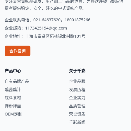
专注复合调味品研发、生产加工与品牌运营，为餐饮连锁与终端消
费者提供稳定、安全、好吃的中式调味产品。
企业联系电话：021-64637620，18001875266
企业邮箱：
1173425154@qq.com
企业地址：上海市奉贤区柘林镇北村路101号
合作咨询
产品中心
关于千彩
自有品牌产品
企业品牌
蘸酱蘸汁
发展历程
底料食材
企业实力
拌粉拌面
品质管理
OEM定制
荣誉资质
千彩新闻