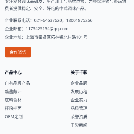
专注复合调味品研发、生产加工与品牌运营，为餐饮连锁与终端消
费者提供稳定、安全、好吃的中式调味产品。
企业联系电话：021-64637620，18001875266
企业邮箱：
1173425154@qq.com
企业地址：上海市奉贤区柘林镇北村路101号
合作咨询
产品中心
关于千彩
自有品牌产品
企业品牌
蘸酱蘸汁
发展历程
底料食材
企业实力
拌粉拌面
品质管理
OEM定制
荣誉资质
千彩新闻