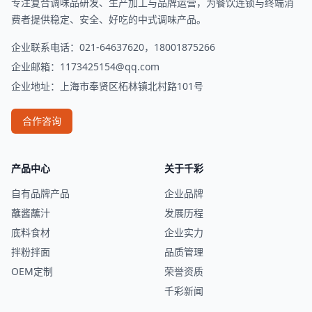
专注复合调味品研发、生产加工与品牌运营，为餐饮连锁与终端消
费者提供稳定、安全、好吃的中式调味产品。
企业联系电话：021-64637620，18001875266
企业邮箱：
1173425154@qq.com
企业地址：上海市奉贤区柘林镇北村路101号
合作咨询
产品中心
关于千彩
自有品牌产品
企业品牌
蘸酱蘸汁
发展历程
底料食材
企业实力
拌粉拌面
品质管理
OEM定制
荣誉资质
千彩新闻