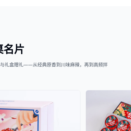
桌名片
餐与礼盒赠礼——从经典原香到川味麻辣，再到高频拌