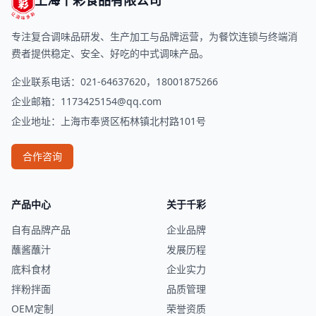
上海千彩食品有限公司
专注复合调味品研发、生产加工与品牌运营，为餐饮连锁与终端消
费者提供稳定、安全、好吃的中式调味产品。
企业联系电话：021-64637620，18001875266
企业邮箱：
1173425154@qq.com
企业地址：上海市奉贤区柘林镇北村路101号
合作咨询
产品中心
关于千彩
自有品牌产品
企业品牌
蘸酱蘸汁
发展历程
底料食材
企业实力
拌粉拌面
品质管理
OEM定制
荣誉资质