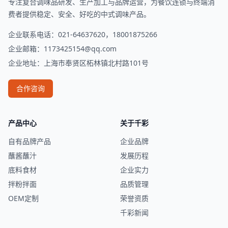
专注复合调味品研发、生产加工与品牌运营，为餐饮连锁与终端消
费者提供稳定、安全、好吃的中式调味产品。
企业联系电话：021-64637620，18001875266
企业邮箱：
1173425154@qq.com
企业地址：上海市奉贤区柘林镇北村路101号
合作咨询
产品中心
关于千彩
自有品牌产品
企业品牌
蘸酱蘸汁
发展历程
底料食材
企业实力
拌粉拌面
品质管理
OEM定制
荣誉资质
千彩新闻